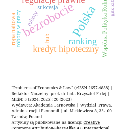
gaz ziemny
Wspólna Polityka Rolna
bezrobocie
Polska
sukcesja
roboty
roboty w pracy
ropa naftowa
hub
ranking
kredyt hipoteczny
"Problems of Economics & Law" (eISSN 2657-4888) |
Redaktor Naczelny: prof. dr hab. Krzysztof Firlej |
MEiN: 5 (2024, 2025); 20 (2023)
Wydawca: Akademia Tarnowska | Wydział Prawa,
Administracji i Ekonomii | ul. Mickiewicza 8, 33-100
Tarnów, Poland
Artykuły są publikowane na licencji:
Creative
Commons Attribution-ShareAlike 4.0 International