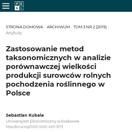
STRONA DOMOWA
/
ARCHIWUM
/
TOM 3 NR 2 (2019)
/
Artykuły
Zastosowanie metod
taksonomicznych w analizie
porównawczej wielkości
produkcji surowców rolnych
pochodzenia roślinnego w
Polsce
Sebastian Kubala
Uniwersytet Ekonomiczny w Krakowie
https://orcid.org/0000-0003-4021-9173