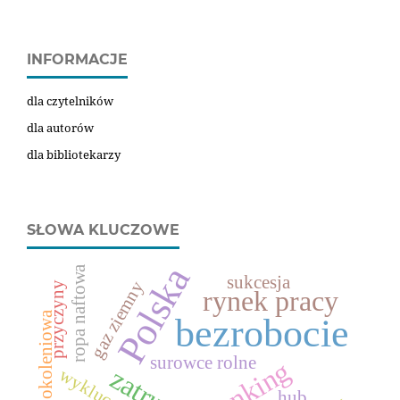
INFORMACJE
dla czytelników
dla autorów
dla bibliotekarzy
SŁOWA KLUCZOWE
Polska
ropa naftowa
sukcesja
gaz ziemny
przyczyny
rynek pracy
zmiana pokoleniowa
bezrobocie
surowce rolne
ranking
hub