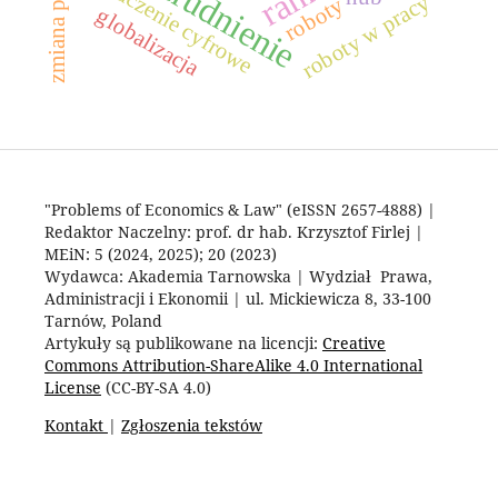
zatrudnienie
wykluczenie cyfrowe
roboty w pracy
roboty
globalizacja
"Problems of Economics & Law" (eISSN 2657-4888) |
Redaktor Naczelny: prof. dr hab. Krzysztof Firlej |
MEiN: 5 (2024, 2025); 20 (2023)
Wydawca: Akademia Tarnowska | Wydział Prawa,
Administracji i Ekonomii | ul. Mickiewicza 8, 33-100
Tarnów, Poland
Artykuły są publikowane na licencji:
Creative
Commons Attribution-ShareAlike 4.0 International
License
(CC-BY-SA 4.0)
Kontakt
|
Zgłoszenia tekstów