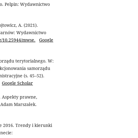
o. Pelpin: Wydawnictwo
jtowicz, A. (2021).
 Tarnów: Wydawnictwo
rg/10.25944/mwse.
Google
morządu terytorialnego. W:
unkcjonowania samorządu
istracyjne (s. 45–52).
.
Google Scholar
a. Aspekty prawne,
o Adam Marszałek.
 2016. Trendy i kierunki
necie: