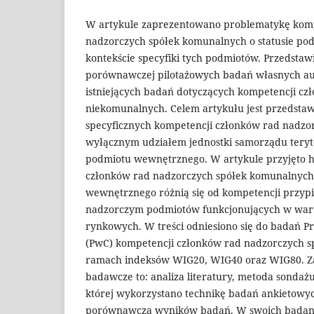
W artykule zaprezentowano problematykę komp
nadzorczych spółek komunalnych o statusie p
kontekście specyfiki tych podmiotów. Przedstaw
porównawczej pilotażowych badań własnych au
istniejących badań dotyczących kompetencji cz
niekomunalnych. Celem artykułu jest przedsta
specyficznych kompetencji członków rad nadzo
wyłącznym udziałem jednostki samorządu terytor
podmiotu wewnętrznego. W artykule przyjęto h
członków rad nadzorczych spółek komunalnych 
wewnętrznego różnią się od kompetencji przy
nadzorczym podmiotów funkcjonujących w war
rynkowych. W treści odniesiono się do badań 
(PwC) kompetencji członków rad nadzorczych 
ramach indeksów WIG20, WIG40 oraz WIG80. Z
badawcze to: analiza literatury, metoda sondaż
której wykorzystano technikę badań ankietowyc
porównawcza wyników badań. W swoich badania