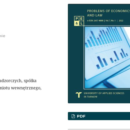
wie
adzorczych, spółka
miotu wewnętrznego,
PDF