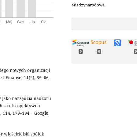
Miedzynarodowe
.
0
0
0
kiego nowych organizacji
 i Finanse, 11(2), 55–66.
w jako narzędzia nadzoru
ch – retrospektywna
e, 114, 179–194.
Google
r właścicielski spółek