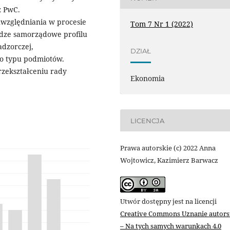
z PwC.
uwzględniania w procesie
Tom 7 Nr 1 (2022)
adze samorządowe profilu
dzorczej,
DZIAŁ
go typu podmiotów.
rzekształceniu rady
Ekonomia
LICENCJA
Prawa autorskie (c) 2022 Anna
Wojtowicz, Kazimierz Barwacz
Utwór dostępny jest na licencji
Creative Commons Uznanie autor
– Na tych samych warunkach 4.0