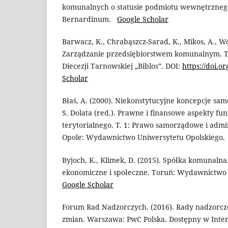
komunalnych o statusie podmiotu wewnętrzneg
Bernardinum.
Google Scholar
Barwacz, K., Chrabąszcz-Sarad, K., Mikos, A., Wo
Zarządzanie przedsiębiorstwem komunalnym.
Diecezji Tarnowskiej „Biblos”. DOI:
https://doi.o
Scholar
Błaś, A. (2000). Niekonstytucyjne koncepcje sa
S. Dolata (red.). Prawne i finansowe aspekty f
terytorialnego. T. 1: Prawo samorządowe i admin
Opole: Wydawnictwo Uniwersytetu Opolskiego
Byjoch, K., Klimek, D. (2015). Spółka komunaln
ekonomiczne i społeczne. Toruń: Wydawnictw
Google Scholar
Forum Rad Nadzorczych. (2016). Rady nadzorcze
zmian. Warszawa: PwC Polska. Dostępny w Inter