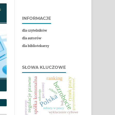
INFORMACJE
dla czytelników
dla autorów
dla bibliotekarzy
SŁOWA KLUCZOWE
ranking
spółka komunalna
rynek pracy
regulacje prawne
gospodarstwo domowe,
bezrobocie
gaz ziemny
roboty
sukcesja
Polska
przyczyny
hub
roboty w pracy
wykluczenie cyfrowe