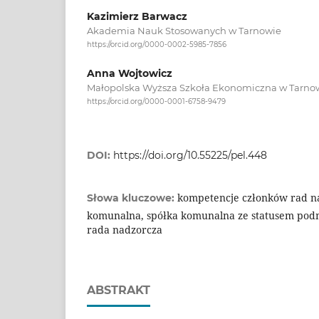
Kazimierz Barwacz
Akademia Nauk Stosowanych w Tarnowie
https://orcid.org/0000-0002-5985-7856
Anna Wojtowicz
Małopolska Wyższa Szkoła Ekonomiczna w Tarno
https://orcid.org/0000-0001-6758-9479
DOI:
https://doi.org/10.55225/pel.448
kompetencje członków rad n
Słowa kluczowe:
komunalna, spółka komunalna ze statusem pod
rada nadzorcza
ABSTRAKT