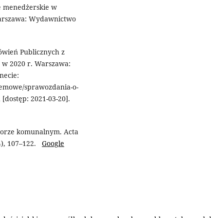
e menedżerskie w
 Warszawa: Wydawnictwo
ówień Publicznych z
 w 2020 r. Warszawa:
necie:
stemowe/sprawozdania-o-
[dostęp: 2021-03-20].
ktorze komunalnym. Acta
(4), 107–122.
Google