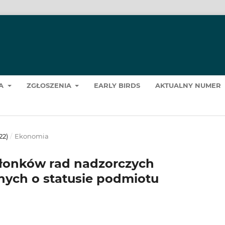
ZA
ZGŁOSZENIA
EARLY BIRDS
AKTUALNY NUMER
22)
/
Ekonomia
złonków rad nadzorczych
nych o statusie podmiotu