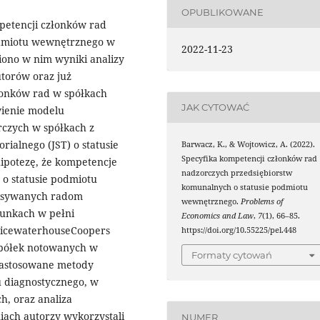
OPUBLIKOWANE
etencji członków rad
odmiotu wewnętrznego w
2022-11-23
iono w nim wyniki analizy
torów oraz już
łonków rad w spółkach
JAK CYTOWAĆ
wienie modelu
rczych w spółkach z
ialnego (JST) o statusie
Barwacz, K., & Wojtowicz, A. (2022).
Specyfika kompetencji członków rad
ipotezę, że kompetencje
nadzorczych przedsiębiorstw
o statusie podmiotu
komunalnych o statusie podmiotu
pisywanych radom
wewnętrznego.
Problems of
unkach w pełni
Economics and Law
,
7
(1), 66–85.
PricewaterhouseCoopers
https://doi.org/10.55225/pel.448
spółek notowanych w
Formaty cytowań
astosowane metody
u diagnostycznego, w
h, oraz analiza
ch autorzy wykorzystali
NUMER