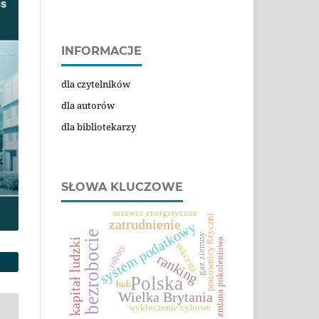
INFORMACJE
dla czytelników
dla autorów
dla bibliotekarzy
SŁOWA KLUCZOWE
surowce energetyczne
pracownicy fizyczni
zatrudnienie
system podatkowy
bezrobocie
gaz ziemny
zmiana pokoleniowa
kapitał ludzki
sukcesja
roboty
ranking
Polska
hub
Wielka Brytania
wykluczenie cyfrowe