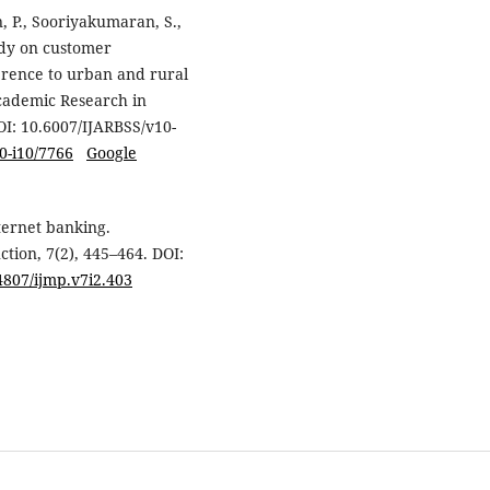
 P., Sooriyakumaran, S.,
tudy on customer
erence to urban and rural
 Academic Research in
OI: 10.6007/IJARBSS/v10-
0-i10/7766
Google
nternet banking.
ion, 7(2), 445–464. DOI:
14807/ijmp.v7i2.403