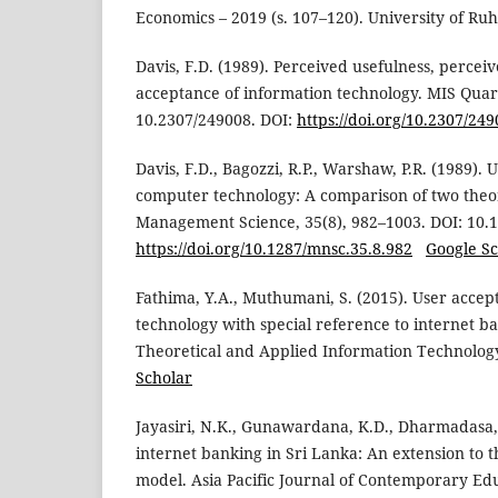
Economics – 2019 (s. 107–120). University of R
Davis, F.D. (1989). Perceived usefulness, percei
acceptance of information technology. MIS Quart
10.2307/249008. DOI:
https://doi.org/10.2307/24
Davis, F.D., Bagozzi, R.P., Warshaw, P.R. (1989).
computer technology: A comparison of two theor
Management Science, 35(8), 982–1003. DOI: 10.1
https://doi.org/10.1287/mnsc.35.8.982
Google Sc
Fathima, Y.A., Muthumani, S. (2015). User accep
technology with special reference to internet ba
Theoretical and Applied Information Technolog
Scholar
Jayasiri, N.K., Gunawardana, K.D., Dharmadasa, 
internet banking in Sri Lanka: An extension to 
model. Asia Pacific Journal of Contemporary Ed