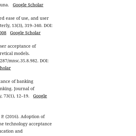
uhuna.
Google Scholar
ved ease of use, and user
erly, 13(3), 319–340. DOI:
9008
Google Scholar
 User acceptance of
etical models.
287/mnsc.35.8.982. DOI:
holar
tance of banking
nking. Journal of
y, 73(1), 12–19.
Google
P. (2016). Adoption of
the technology acceptance
ucation and