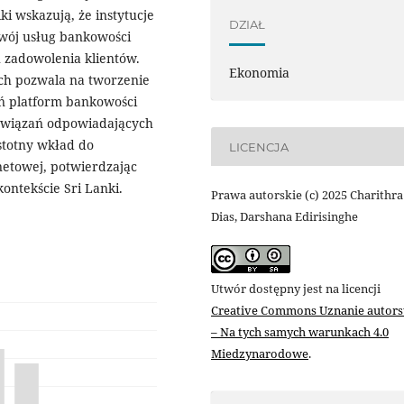
i wskazują, że instytucje
DZIAŁ
wój usług bankowości
 zadowolenia klientów.
Ekonomia
ch pozwala na tworzenie
ń platform bankowości
ozwiązań odpowiadających
stotny wkład do
LICENCJA
rnetowej, potwierdzając
ntekście Sri Lanki.
Prawa autorskie (c) 2025 Charithra
Dias, Darshana Edirisinghe
Utwór dostępny jest na licencji
Creative Commons Uznanie autor
– Na tych samych warunkach 4.0
Miedzynarodowe
.