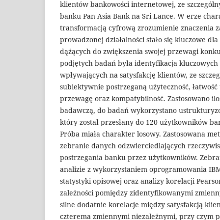
klientów bankowości internetowej, ze szczegó
banku Pan Asia Bank na Sri Lance. W erze chara
transformacją cyfrową zrozumienie znaczenia 
prowadzonej działalności stało się kluczowe dla
dążących do zwiększenia swojej przewagi konk
podjętych badań była identyfikacja kluczowych
wpływających na satysfakcję klientów, ze szcze
subiektywnie postrzeganą użyteczność, łatwość
przewagę oraz kompatybilność. Zastosowano il
badawczą, do badań wykorzystano ustrukturyz
który został przesłany do 120 użytkowników ba
Próba miała charakter losowy. Zastosowana me
zebranie danych odzwierciedlających rzeczywis
postrzegania banku przez użytkowników. Zebra
analizie z wykorzystaniem oprogramowania IBM
statystyki opisowej oraz analizy korelacji Pearso
zależności pomiędzy zidentyfikowanymi zmienn
silne dodatnie korelacje między satysfakcją kli
czterema zmiennymi niezależnymi, przy czym p