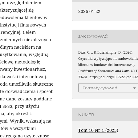
lnym uwzględnieniem
kteryzującej się
2026-01-22
zadowolenia klientów w
 instytucji finansowych
urencyjnej. Celem
JAK CYTOWAĆ
 zmiennych niezależnych
gólnym naciskiem na
Dias, C. ., & Edirisinghe, D. (2026).
 użytkowania, względną
Czynniki wpływające na zadowoleni
ościową metodologię
klienta w bankowości internetowej.
owany kwestionariusz,
Problems of Economics and Law
,
10
(1
nkowości internetowej.
73–81. https://doi.org/10.55225/pel.66
toda umożliwiła skuteczne
Formaty cytowań
te doświadczenia i sposób
ne dane zostały poddane
 SPSS, przy użyciu
na, aby określić
NUMER
ymi. Wyniki wskazują na
entów a wszystkimi
Tom 10 Nr 1 (2025)
ostrzegana użyteczność