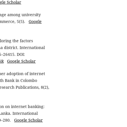
gle Scholar
usage among university
Commerce, 5(5).
Google
oring the factors
a district. International
05–26415. DOI:
SR
Google Scholar
mer adoption of internet
ath Bank in Colombo
Research Publications, 8(2),
on on internet banking:
Lanka. International
269–280.
Google Scholar