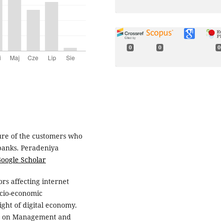
0
0
0
ure of the customers who
banks. Peradeniya
oogle Scholar
rs affecting internet
ocio-economic
ght of digital economy.
ce on Management and