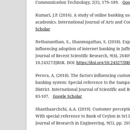
Communication Technology, 2(1), 179–189.
Goo
Kumari, J.P. (2016). A study of online banking 
academics. International Journal of Arts and 
Scholar
Nethananthan, S., Shanmugathas, S. (2018). Expl
influencing adoption of internet banking in Jaffn
Journal of Recent Scientific Research, 9(4), 264
10.24327/IJRSR. DOI:
https://doi.org/10.24327/IJR
Perera, A. (2018). The factors influencing custo
banking system: Special reference to the Samp
District. International Journal of Scientific and 
83-107.
Google Scholar
Shanthaarchchi, A.A. (2019). Customer percepti
With special reference to Bank of Ceylon in Sri 
Journal of Research in Engineering, 9(5), pp. 