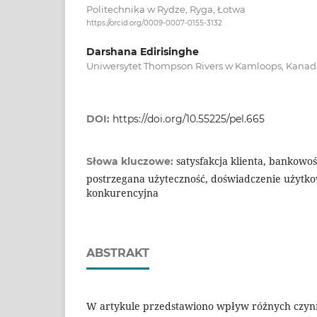
Politechnika w Rydze, Ryga, Łotwa
https://orcid.org/0009-0007-0155-3132
Darshana Edirisinghe
Uniwersytet Thompson Rivers w Kamloops, Kanad
DOI:
https://doi.org/10.55225/pel.665
satysfakcja klienta, bankowo
Słowa kluczowe:
postrzegana użyteczność, doświadczenie użytk
konkurencyjna
ABSTRAKT
W artykule przedstawiono wpływ różnych czynn