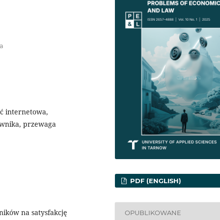
a
ść internetowa,
ownika, przewaga
PDF (ENGLISH)
ików na satysfakcję
OPUBLIKOWANE