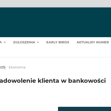
ZA
ZGŁOSZENIA
EARLY BIRDS
AKTUALNY NUMER
025)
/
Ekonomia
zadowolenie klienta w bankowości