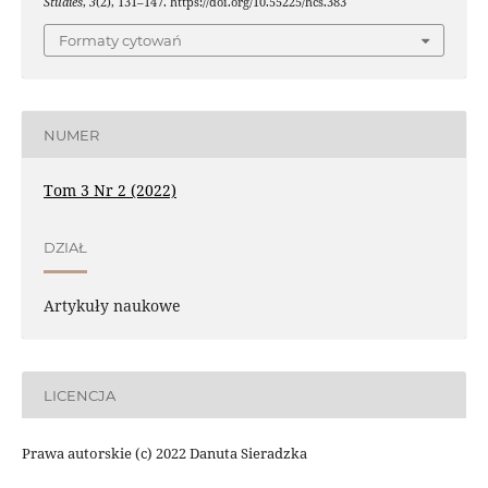
Studies
,
3
(2), 131–147. https://doi.org/10.55225/hcs.383
Formaty cytowań
NUMER
Tom 3 Nr 2 (2022)
DZIAŁ
Artykuły naukowe
LICENCJA
Prawa autorskie (c) 2022 Danuta Sieradzka