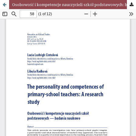
Osobowość i kompetencje nauczycieli szkół podstawowych: badania naukowe