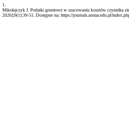
1.
Mikołajczyk J. Podatki gruntowe w szacowaniu kosztów czynnika zie
2026];9(1):39-51. Dostępne na: https://journals.anstar.edu.pl/index.ph