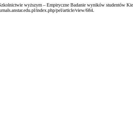
j W Szkolnictwie wyższym – Empiryczne Badanie wyników studentów K
rnals.anstar.edu.pl/index.php/pel/article/view/684.