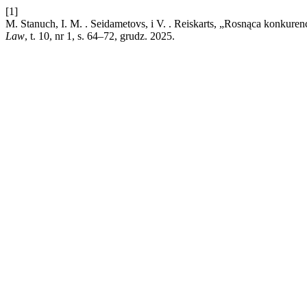
[1]
M. Stanuch, I. M. . Seidametovs, i V. . Reiskarts, „Rosnąca konkure
Law
, t. 10, nr 1, s. 64–72, grudz. 2025.