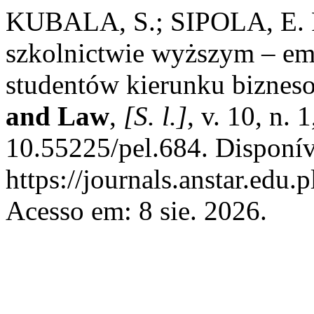
KUBALA, S.; SIPOLA, E. Ro
szkolnictwie wyższym – e
studentów kierunku bizne
and Law
,
[S. l.]
, v. 10, n.
10.55225/pel.684. Disponív
https://journals.anstar.edu.
Acesso em: 8 sie. 2026.