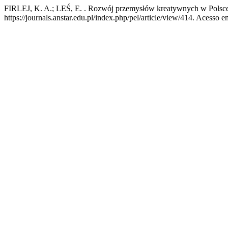
FIRLEJ, K. A.; LEŚ, E. . Rozwój przemysłów kreatywnych w Polsc
https://journals.anstar.edu.pl/index.php/pel/article/view/414. Acesso e