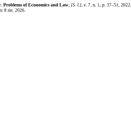
e.
Problems of Economics and Law
,
[S. l.]
, v. 7, n. 1, p. 37–51, 20
m: 8 sie. 2026.