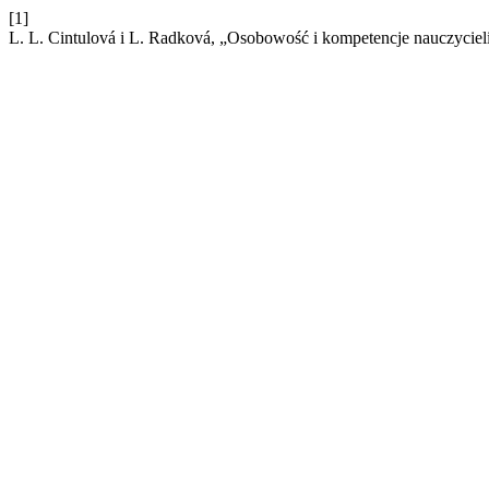
[1]
L. L. Cintulová i L. Radková, „Osobowość i kompetencje nauczycie