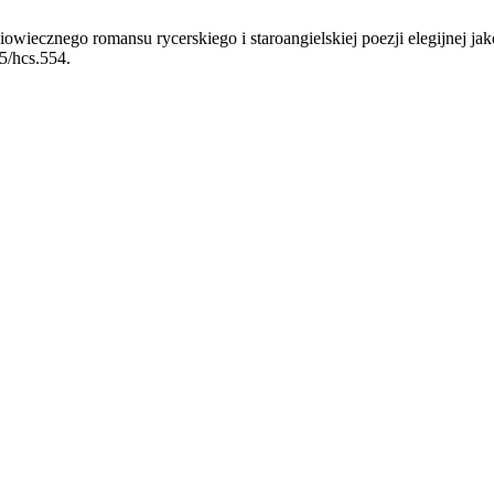
owiecznego romansu rycerskiego i staroangielskiej poezji elegijnej 
25/hcs.554.